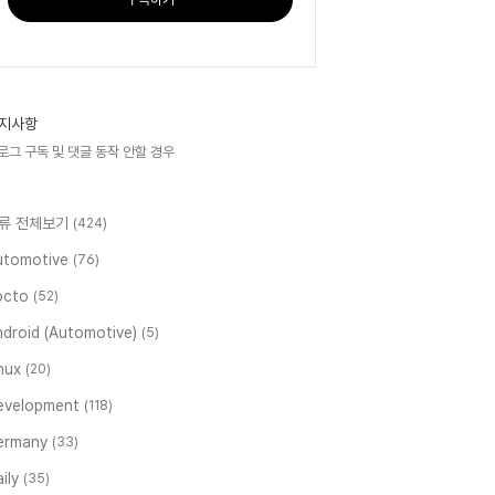
지사항
로그 구독 및 댓글 동작 안할 경우
류 전체보기
(424)
utomotive
(76)
octo
(52)
ndroid (Automotive)
(5)
inux
(20)
evelopment
(118)
ermany
(33)
ily
(35)