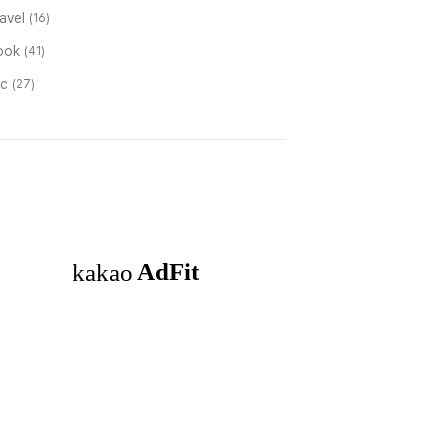
ravel
(16)
ook
(41)
tc
(27)