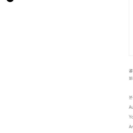
공
블
분
A
Y
A