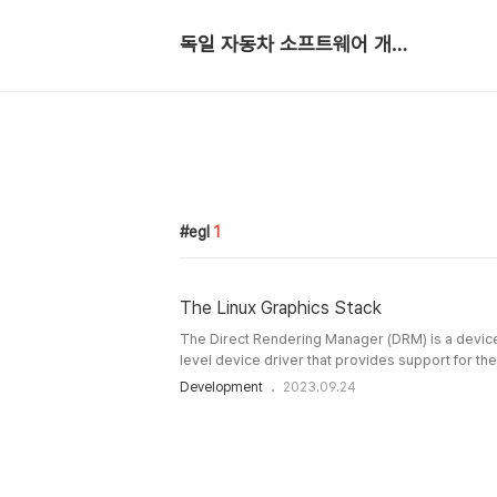
독일 자동차 소프트웨어 개발자
egl
1
The Linux Graphics Stack
The Direct Rendering Manager (DRM) is a devic
level device driver that provides support for th
Infrastructure. Direct Rendering Infrastructure (D
Development
2023.09.24
free software implementation inside the kernel
System/Wayland to securely allow user applicat
hardware without requiring data to be passed th