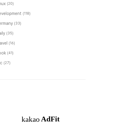
inux
(20)
evelopment
(118)
ermany
(33)
ily
(35)
ravel
(16)
ook
(41)
tc
(27)