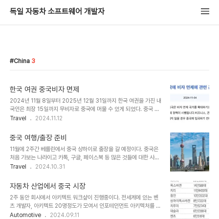
독일 자동차 소프트웨어 개발자
China
3
한국 여권 중국비자 면제
2024년 11월 8일부터 2025년 12월 31일까지 한국 여권을 가진 내
국인은 최장 15일까지 무비자로 중국에 머물 수 있게 되었다. 중국 비
자 공식 사이트인
Travel
2024.11.12
https://bio.visaforchina.cn/SEL5_KO/tongzhigonggao/3
13113268044566528.html 를 보면 공지되어 있다. 비지니스
중국 여행/출장 준비
도 포함이기 때문에 출장시에도 한국 여권 소지자는 비자 신청이 필요
11월에 2주간 베를린에서 중국 상하이로 출장을 갈 예정이다. 중국은
없다. 이번 면제국에 포함된 것은 사전에 예고도 없었고 갑자기 한국을
처음 가보는 나라이고 카톡, 구글, 페이스북 등 많은 것들에 대한 사용
포함한 슬로바키아, 노르웨이, 핀란드, 덴마크, 아이슬란드, 안도라, 모
이 제약되어 있어서 미리 준비해야한다고 들었다.비자우선 비자가 가
Travel
2024.10.31
나코, 리히텐슈타인 9개 나라가 발표 되었다. 조만간 중국에 방문하느
장 큰 문제이다. 대부분의 국가에서 1주일 이상 중국으로 갈 경우, 더
라 엄청난 서류를 비자 대챙 기관에 보내고 이런 저런 시간을 들인 것
구나 출장의 경우에는 비자가 필요하다. 회사에서 대행사를 통해 2주
을 생각하니 참 아쉽기도 하다. 동료중..
자동차 산업에서 중국 시장
전에 비자를 신청했고 아마 이번주나 다음주 초에 나올 예정이다. 돈을
2주 동안 회사에서 아키텍트 워크샾이 진행중이다. 전세계에 있는 벤
더 지불하면 빠르게 처리가 되지만 시간이 넉넉해서 여유롭게 진행하
츠 개발자, 아키텍트 20명정도가 모여서 인포테인먼트 아키텍처를 논
고 있다. 비자 신청할 때 완전히 정보가 탈탈 털리는 느낌이다. 여권정
의하는 하고 있다. 중국에서도 여러명이 와서 같이 논의하고 있고 점심
Automotive
2024.09.11
보는 기본이고 부모님 이름, 생년월일 등까지 모두 적어 넣는다. 중국