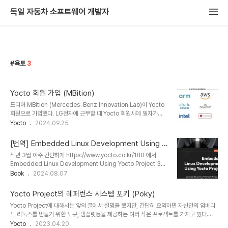
독일 자동차 소프트웨어 개발자
욕토
3
Yocto 회원 가입 (MBition)
드디어 MBition (Mercedes-Benz Innovation Lab)이 Yocto
회원으로 가입했다. LG전자에 근무할 때 Yocto 회원사에 필자가
2016년에 가입을 했고 2019년 퇴사할때까지 LG전자 대표로
Yocto
2024.09.25
Board 미팅에 참석했다. 그때 제일 등급이 낮은 Silver 멤버로 가입
을 했고, 필자가 퇴사한 후 이제는 1억이 넘게 내고 제일 높은 위치의
[번역] Embedded Linux Development Using Y
PLATINUM MEMBERS로 변경했다. LG전자는 webOS에서 여전
octo Project 3판
작년 3월 아주 간단하게 https://www.yocto.co.kr/180 에서
히 Yocto를 빌드 프레임워크로 사용하고 있고 앞으로도 계속 사용할
Embedded Linux Development Using Yocto Project 3판
것으로 예상된다. Yocto 멤버십에 가입하면 등급에 따라 다음과 같은
에 대한 도서리뷰를 진행했다. 이후 출판사와 이야기하여 2023년 6
Book
2024.08.07
비용과 혜택이 주어진다. https://www.yoctoproject.org/join/
월에 번역을 진행하기로 합의하고 연말까지 번역을 완료하기로 했다.
링크에서 자세한 내용을 볼 수 있다. 가장 ..
생각보다 2판에 비해 수정사항이 많아서 작지만 번역료는 처음부터
Yocto Project의 레퍼런스 시스템 포키 (Poky)
번역하는 가격과 동일하게 진행하기로 했다. 원래는 수정부분에 대한
Yocto Project에 대해서는 앞의 글에서 설명을 했지만, 간단히 요약하면 자신만의 임베디
페이지별로 번역료가 책정되지만 이 경우는 많은 부분이 최신 버전으
드 리눅스를 만들기 위한 도구, 템플릿등을 제공하는 여러 작은 프로젝트를 가지고 있다.
로 업데이트 되고, 일부 장은 추가되기도 해서 그렇게 진행하기로 에이
Poky 소개 이 Yocto Project의 레퍼런스 시스템이 포키이고, 이 글에서는 포키를 받아 빌
Yocto
2023.04.20
콘 출판사와 합의를 했다. 최종 번역 초안은 12월 중순에 출판사에 전