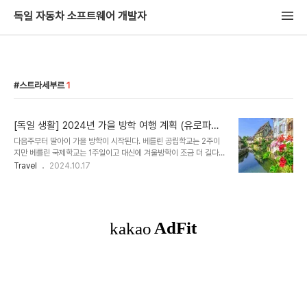
독일 자동차 소프트웨어 개발자
스트라세부르
1
[독일 생활] 2024년 가을 방학 여행 계획 (유로파파
크, 프랑스 콜마르/스트라세부르)
다음주부터 딸아이 가을 방학이 시작된다. 베를린 공립학교는 2주이
지만 베를린 국제학교는 1주일이고 대신에 겨울방학이 조금 더 길다.
독일 휴일 및 방학에 관한 글은
Travel
2024.10.17
https://yocto.tistory.com/341 를 참고하기 바란다. 가을 방학에
여행을 갈까 말까 많은 고민을 하다가 이번에 휴가도 많이 남아있고 올
해 한국도 갈 계획이 없어서 가기로 결정을 했다. 여러 옵션이 있었는
데 결국은 결정한 곳이 베를린 -> 하이델베르크 -> 유로파파크 ->
프랑스 콜마르 -> 프랑스 스트라세부르 -> 독일 프랑크푸르트 -> 베
를린 을 4박 5일 일정으로 가기로 했다. 유로파파크에서 하루를 보내
는 결정을 하고 근처에 하이델베르크에서 하루를 자기로 결정을 했다.
베를린에서 딸아이와 유치원 때부터 학교를 같이 다..