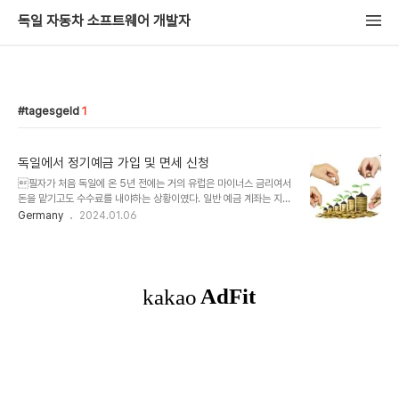
독일 자동차 소프트웨어 개발자
tagesgeld
1
독일에서 정기예금 가입 및 면세 신청
필자가 처음 독일에 온 5년 전에는 거의 유럽은 마이너스 금리여서
돈을 맡기고도 수수료를 내야하는 상황이였다. 일반 예금 계좌는 지금
도 특정 조건(예, commerzbank는 매월 700유로 이상 이체시)을
Germany
2024.01.06
만족하지 않으면 지금도 마찬가지이다. 그 당시 확인해보지는 않았지
만 정기예금의 금리도 거의 0이였을 것 같다. 지금은 독일에도 금리가
어느정도 인상되면서 목돈을 안정적으로 보관하기 위해서 정기예금에
투자할만한 것 같다. 아에 일반 예금계좌에 넣으면 0%이율이고 안타
깝게도 지금까지 그렇게 해왔다. 주식, 펀드, ETF등 다양한 투자처가
있지만 세금문제나 이런게 복잡해서 어제 commerzbank에 가서
상담한 후 정기예금(FESTGELD)이나 콜예금(Tagesgeld, 단기투
자 - https://gu..