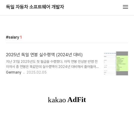
독일 자동차 소프트웨어 개발자
salary
1
2025년 독일 연봉 실수령액 (2024년 대비)
지난 31일 2025년도 첫 월급을 수령했다. 아직 연봉 인상분 반영 전
이여서 총 연봉은 똑같은데 실수령액이 2024년 대비해서 줄어들어
서 왜 그런지 비교를 해보려고 항목별로 자세하게 분석을 해보았다. 결
Germany
2025.02.05
론부터 이야기하면 연봉 80000유로 기준으로 매달 약 45유로 정도
줄어든다. 독일 연봉 실수령액 계산기는
https://www.steuergo.de/en/rechner/brutto_netto_rech
ner 에서 제공하는 계산기를 이용하였다. 입력항목은 다음과 같은 기
준으로 입력하였다. 연봉 비교 예제에서 사용한 데이터 값 (연봉
80000유로 기준)세금 클래스: 독일은 1부터 6까지 세금 클래스가
있다. 아래 예시에서는 세금 클래스 3을 적용하였다. 세금 클래스 1:
미혼, 사별, 별거/이혼세금 클..