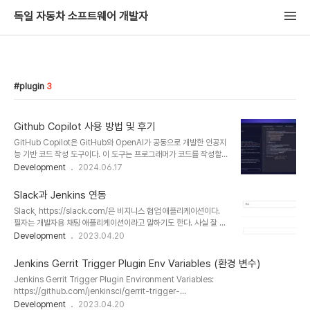
독일 자동차 소프트웨어 개발자
plugin
3
Github Copilot 사용 방법 및 후기
GitHub Copilot은 GitHub와 OpenAI가 공동으로 개발한 인공지
능 기반 코드 작성 도구이다. 이 도구는 프로그래머가 코드를 작성할
때 실시간으로 코드 제안을 제공하며, 자연어로 작성된 설명을 코드로
Development
2024.06.17
변환해 주기도 한다. 이를 통해 개발자는 더 빠르고 효율적으로 코드를
작성할 수 있으며, 반복적인 코딩 작업을 줄이고 창의적인 문제 해결에
Slack과 Jenkins 연동
더 많은 시간을 할애할 수 있다. Copilot은 Visual Studio Code
Slack, https://slack.com/은 비지니스 협업 애플리케이션이다.
와 같은 IDE(통합 개발 환경)에서 사용 가능하며, 다양한 프로그래밍
필자는 개발자용 채팅 애플리케이션이라고 말하기도 한다. 사실 잘 모
언어를 지원한다.비용Copilot 개인 사용자 요금은 한달에 10달러이
르지만, 개발자들끼리 채팅을 할 때 유용한 기능이 많이 있어서 사용하
Development
2023.04.20
고 30일 무료체험이 가능하다. 이후 정기 구독을 통해 계속 사용할 수
고 있다. Jenkins, https://jenkins-ci.org/는 빌드 자동화를 위한
있다. 이외에도 회사에서 구독해서 회사의 SSO와 연결하여 사용..
지속 통합 툴이라고 한다. 이 둘에 대한 자세한 설명은 블로그를 찾아
Jenkins Gerrit Trigger Plugin Env Variables (환경 변수)
보기를 권장한다. 이글의 목적은 Slack과 Jenkins의 연동, 즉
Jenkins Gerrit Trigger Plugin Environment Variables:
Jenkins에서 실행한 것들에 대한 결과를 Slack의 특정 채널로 보내
https://github.com/jenkinsci/gerrit-trigger-
주는 기능을 하도록 설정하는 방법이다. 필자는 Jenkins를 빌드 CI
plugin/blob/65135686c9657091dc000af3ee16a1b698742df7/src/mai
Development
2023.04.20
용도로 사용하고, 빌드를 시작, 성공, 실패에 대한 메시지를 Slack을