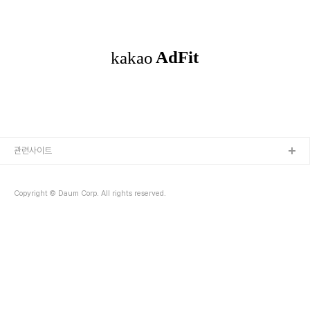
n/java/com/sonyericsson/hudson/plugins/gerrit/trigger/hudsontrigger/G
통해 보고 있다. 이를 설정하는 방법에 대해 간단..
erritTriggerParameters.java GitHub - jenkinsci/gerrit-trigger-plugin
Contribute to jenkinsci/gerrit-trigger-plugin development by creating an
account on GitHub. github.com ..
관련사이트
Copyright © Daum Corp. All rights reserved.