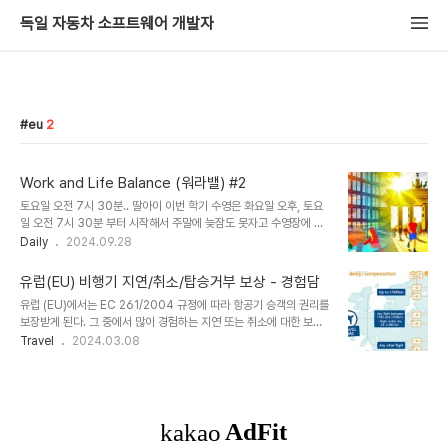
독일 자동차 소프트웨어 개발자
eu
2
Work and Life Balance (워라밸) #2
토요일 오전 7시 30분.. 딸아이 이번 학기 수영은 화요일 오후, 토요
일 오전 7시 30분 부터 시작해서 주말에 늦잠도 못자고 수영장에 라
이딩을 해주고 차안에서 앉아 뭐할까 하다가 워라벨 (Work and Life
Daily
2024.09.28
Balance)이란 주제로 글을 쓰고 있다.쓰다가 문뜩 이전에 글을 한번
쓴것 같은데... 그래서 검색해보니 작년
유럽(EU) 비행기 지연/취소/탑승거부 보상 - 경험담
에 https://yocto.tistory.com/233 에서 한번 썼었다. 그래도 지
유럽 (EU)에서는 EC 261/2004 규정에 따라 항공기 승객의 권리를
금 리더십 교육을 받고 쓰는 것이라 약간 다르게 쓸 것 같아서 이어서
보장받게 된다. 그 중에서 많이 경험하는 지연 또는 취소에 대한 보상
써보고 있다. 요즘 리더십 교육을 회사에서 듣고 있다는 것을 지난번
도 포함되어 있어 이 글에서 경험담과 함께 간단히 소개하고자 한다.
Travel
2024.03.08
글에서 밝힌 바 있다. 이 교육을 들어면서 E3/E4 (Mercedes-
지연/취소/탑승거부 등에 대한 보상은 기본적으로 항공사의 실수나 고
Benz 매니저 등급) 매니저와 인터뷰도 하고 4명으로 구성된 그룹에
의에 의해서 발생했을 경우에 보상된다. 예를 들어 천재지변과 같은 어
서 활동을 하면서 워..
쩔 수 없는 상황에 대해서는 보상이 불가능하다. 이에 대해서도 특정
경우에 대해서 필자가 경험한 것을 뒤에서 소개할 예정이다. 보상 범위
도 EU내에서 거리에 따라서 사유에 따라서 각각 달라지니 자세한 내
용은 https://www.qatarairways.com/ko-kr/legal/eu-air-