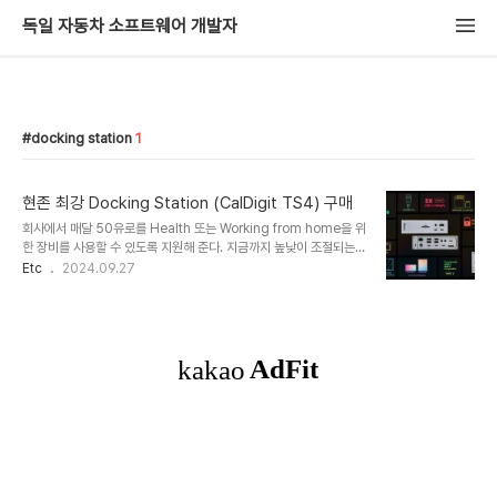
독일 자동차 소프트웨어 개발자
docking station
1
현존 최강 Docking Station (CalDigit TS4) 구매
회사에서 매달 50유로를 Health 또는 Working from home을 위
한 장비를 사용할 수 있도록 지원해 준다. 지금까지 높낮이 조절되는
책상, 에어팟 프로, 운동화 등을 구매했고 9월 달에 말이 되도록 아무
Etc
2024.09.27
것도 못사고 있다가 많은 고민 끝에 현존 최강 도킹 스테이션인
CalDigit TS4 Pro를 구매했다. 현존 최강이라 함은 거의 모든 포트
들이 가능한 높은 전송 속도를 지원하고 선더볼트 포트도 TS3에 비해
더 늘어났다. Passthrough 충전은 87W에서 98W로 USB는 모
두 5 Gbps에서 10 Gbps로 이더넷은 1 Gbps에서 2.5 Gbps 등
많은 부분이 향상되었다. 사실 엄청나게 필요한 건 아니였지만 이런 기
회가 아니면 앞으로 절대 살 것 같지 않아 크게 마음 먹고 질러..