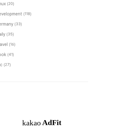
inux
(20)
evelopment
(118)
ermany
(33)
ily
(35)
ravel
(16)
ook
(41)
tc
(27)