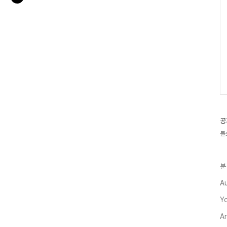
공
블
분
A
Y
A