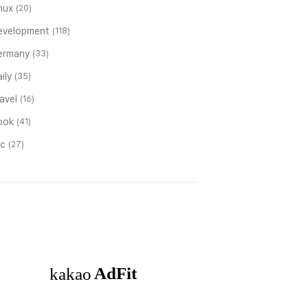
inux
(20)
evelopment
(118)
ermany
(33)
ily
(35)
ravel
(16)
ook
(41)
tc
(27)