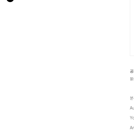
공
블
분
A
Y
A