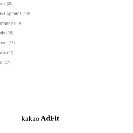
inux
(20)
evelopment
(118)
ermany
(33)
ily
(35)
ravel
(16)
ook
(41)
tc
(27)