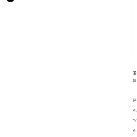
공
블
분
A
Y
A