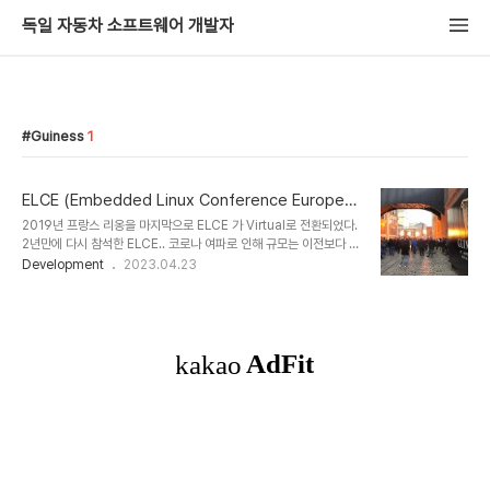
독일 자동차 소프트웨어 개발자
Guiness
1
ELCE (Embedded Linux Conference Europe)
2022 후기
2019년 프랑스 리옹을 마지막으로 ELCE 가 Virtual로 전환되었다.
2년만에 다시 참석한 ELCE.. 코로나 여파로 인해 규모는 이전보다 작
아졌지만 다시만난 개발자 및 오프라인 세션이 너무나도 반가웠다. 이
Development
2023.04.23
번에는 같은 회사 동료 4명과 함께 갔고 이전 동료들도 만난 뜻깊은
컨퍼런스였다. 아일랜드 더블린에서 9월 13일부터 16일까지 진행한
컨퍼런스에서 많은 재밌는 세션들, 네트워킹 등이 있었고 첫째날에는
모두들 Guiness Factory 에서 재밌는 시간을 보냈다. 다양한 세션
들이 있었는데 그 중 개인적으로 흥미롭게 본 세션은 아래와 같다. 링
크를 들어가면 발표자료를 볼 수 있고 추후에 Youtube에 프리젠테이
션이 오픈될 것으로 보인다. Booting Automotive ECUs
Really..