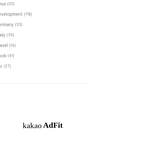
inux
(20)
evelopment
(118)
ermany
(33)
ily
(35)
ravel
(16)
ook
(41)
tc
(27)