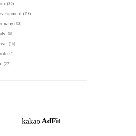
inux
(20)
evelopment
(118)
ermany
(33)
ily
(35)
ravel
(16)
ook
(41)
tc
(27)