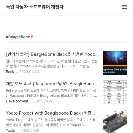
독일 자동차 소프트웨어 개발자
BeagleBone
5
[번역서 출간] BeagleBone Black을 사용한 Yocto
프로젝트
필자의 두번째 Yocto 번역서가 2015년 12월 말에 출간되었다. 첫번
째 번역서 "Yocto 프로젝트를 활용한 임베디드 리눅스 개발"은 이론
중심의 설명이였다면, 이 책은 욕토의 레퍼런스 보드인 비글본 블랙에
Book
2023.04.20
서의 예제 중심서이다. 세번째 Yocto 번역서(Cookbook)는 현재 번
역중에 있고 올해 중순쯤(?) 출간될 것 같다. 네번째 번역서(주로
개발 보드 비교 (Raspberry Pi/Pi2, BeagleBone B
Embedded LInux 관련 내용)도 계획이 되어 있다. 올해 2월에
lack)
Reference 개발 보드에 대한 비교이다. 특히 전세계적으로 많이 쓰
Raspberry Pi Yocto 관련 책이 출간되니 이것도 검토해 볼 예정이
는 Raspberry Pi/Pi2와 BeagleBone Black에 대한 내용이다. 결
다. 사실 Raspberry PI가 전세계적으로 제일 많이 사용하는
론부터 말하면, 전 세계적으로 많이 사용하고 국내에 번역서도 많이 출
Development
2023.04.19
Reference 개발 보드이기 때문에 의미있을 것 같다. 요약 이 책은 욕
간된 Raspberry Pi/Pi2는 Multimedia와 GUI에 특화된 임베디드
토(Yocto) 프로젝트를 사용해 비글본 블랙(BeagleBone..
개발을 하고 싶을 때 사용하면 좋다. 임베디드 개발을 시작하는 사람에
Yocto Project with Beaglebone Black (비글본
게 좋을 듯 하다. 장점: 저렴한 가격(?), 멀티미디어 가속 지원 단점: 외
블랙)
Yocto Project에서 빌드된 결과물을 비글본 블랙 보드에 이미지를
부 인터페이스가 많지 않음 Beaglebone은 여러 GPIO를 사용하여
넣는 방법에 대해서 설명한다. 이 방법은 Yocto Project의
다양한 액세서리 디바이스를 제어할 수 있고, 모든 HW에 관련된 문서
Reference Platform인 Poky,
Yocto
2023.04.18
가 공개되어 있다. 기존에 Raspberry Pi보다 장점은 하드웨어 스펙