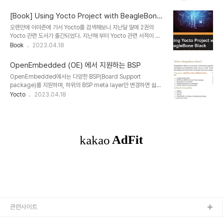
http://git.yoctoproject.org/cgit/cgit.cgi/poky를 받으면
에 있었지만, Raspberry Pi2가 나..
README.hardware,
[Book] Using Yocto Project with BeagleBone
http://git.yoctoproject.org/cgit/cgit.cgi/poky/tree/READ
Black
오랜만에 아마존에 가서 Yocto를 검색해보니 지난달 말에 2권의
ME.hardware에 자세히 나와 있다. 기본적으로 beaglebone은
Yocto 관련 도서가 출간되었다. 지난해 부터 Yocto 관련 서적이 계
Yocto Project의 Reference 보드 중에 하나이다. 빌드할 때
속 해외에서 출간되는 것을 보니 전 세계적으로 점점 많이 사용하는 것
Book
2023.04.18
local.conf의 MACHINE을 beaglebone으로 변경하고 빌드하면
으로 보인다. 이전부터 이 책과 다음장에서 소개할 책은 관심을 가지고
beaglebone 이미지가 나온다. 아래는 README.hardwar..
지켜보고 있긴 했다. 출간 된 것을 보자마자 오늘 아마존에서 구매를
OpenEmbedded (OE) 에서 지원하는 BSP
했고 곧 오면 읽고 여기에 하나하나 필요한 항목마다 글을 남기려고 한
OpenEmbedded에서는 다양한 BSP(Board Support
다. 특히 여기서 소개하는 BeagleBone Black 관련 도서에 대한 내
package)를 지원하며, 하위의 BSP meta layer만 변경하면 쉽게
용은 실제 해보면서 여기에 간단히 내용을 적어보려 한다. (저작권에
그 BSP에 맞는 리눅스 이미지를 생성할 수 있도록 설계되어 있다. 하
Yocto
2023.04.18
걸리려나 :) 그리고 이 책은 에이콘 출판사를 통해 한국어로 번역되어
지만 하위의 BSP meta layer가 OE에 맞도록 잘 설계 되어 있다는
올해 말 쯤 출간 될 예정이다. 필자가 약 2주 정도 후부터 한국어 번역
가정이다. 본 글에서 설명하는 개발 보드들은 지속적으로 유지보수 되
작업을 시작..
고 있어 OE와 붙여서 실제 개발도 할 수 있고, 일반적으로 우리가 많
이 알고 있는 보드들이다. 아래 3가지는 Yocto Developer Day에
서 실습 보드로 사용할 정도로 호환이 잘 되고 있다. 참고로 일반적으
로 Yocto Dev. Day는 Embedded Linux Conference에 맞춰
마지막 다음날 하루 코스로 진행되며 Basic과 Ad..
관련사이트