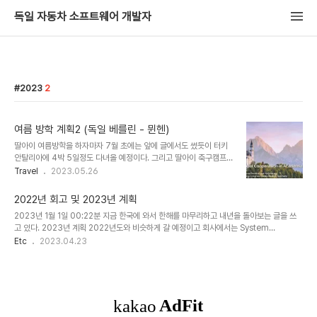
독일 자동차 소프트웨어 개발자
2023
2
여름 방학 계획2 (독일 베를린 - 뮌헨)
딸아이 여름방학을 하자마자 7월 초에는 앞에 글에서도 썼듯이 터키
안탈리아에 4박 5일정도 다녀올 예정이다. 그리고 딸아이 축구캠프,
테니스 캠프, 중간 중간 근처 독일 다른 도시를 다녀오기도 할 예정이
Travel
2023.05.26
다. 8월 중순에 EKC 2023 (Europe-Korea Conference)가 독
일 뮌헨에서 열린다. 여기에 5박정도 같이 다녀올 예정이다. EKC는
2022년 회고 및 2023년 계획
유럽 각 도시를 돌아다니면서 매년 개최가 되고 한국에 과학자/엔지니
2023년 1월 1일 00:22분 지금 한국에 와서 한해를 마무리하고 내년을 돌아보는 글을 쓰
어 분들 그리고 각 유럽에서 일하는 과학자/엔지니어들이 모여서 네트
고 있다. 2023년 계획 2022년도와 비슷하게 갈 예정이고 회사에서는 System
워킹을 한다. 많은 정부 출연 연구소, 대기업 등에서 와서 리쿠르팅도
(Configuration) Architect 로 활동하면서 전체 플랫폼/양산 경험을 쌓으면서 직접적인
Etc
2023.04.23
한다. 가족 단위로 많이 오기도 해 어린이들을 위한 과학 프로그램도
업무를 맡지 않고 중장기 계획 설계 및 동료들 지원을 해볼 생각이다. 기술적인 트렌드를 계
있어서 좋고 중간 중간 근교 명승지를 방문하는 프로그램도 있어 가족
속 쫓아 가면서 커뮤니케이션, 프로젝트 리딩하는 역량을 키우는데 내년 한해를 보내지 않을
들이 다녀오기도 한다..
까 싶다. 오픈소스도 조금 더 적극적으로 참여하고, 가족들과 여행도 더 많이 다니고 싶다. 특
히나 다양한 주제로 블로그에 글을 자주 쓰려고 노력해보고 싶다. 기술 Android
Automotive OS (+ 도서 번역 if 책이 출간 되면) Open S..