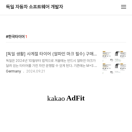
독일 자동차 소프트웨어 개발자
한국타이어
1
[독일 생활] 사계절 타이어 (알파인 마크 필수) 구매
후기
독일은 2024년 10월부터 법적으로 겨울에는 반드시 알파인 마크가
달려 있는 타이어를 가진 차만 운행할 수 있게 된다. 기존에는 M+S 마
크가 붙거나 겨울용 타이어를 겨울에 허용을 했지만 이제는 반드시 알
Germany
2024.09.21
파인 마크가 타이어에 있어야 한다. 그렇지 않으면 벌점 및 벌금이 부
과되고 사고가 나면 사고 처리에 상당히 불편해진다. 기존에 M+S 마
크가 붙은 사계절 타이어를 달고 달렸으나 이제는 필요해서 조금 전에
Continental AllSeasonContact 2 94V XL M+S 타이어로
ATU에서 구매를 했다. Continental을 구매한 이유는 여기저기 사
계절 타이어에 대해서 검색해서 비교해보고 필자한테 맞는 것 같아서
골랐다. ATU에 검색해보니 차에 맞는 4가지 종류의 타이어가 나왔
고 94V,..