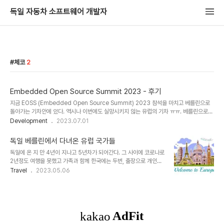
독일 자동차 소프트웨어 개발자
체코
2
Embedded Open Source Summit 2023 - 후기
지금 EOSS (Embedded Open Source Summit) 2023 참석을 마치고 베를린으로
돌아가는 기차안에 있다. 역시나 이번에도 실망시키지 않는 유럽의 기차 ㅠㅠ. 베를린으로
가는 기차가 제대로 안와서 프라하 Local 기차를 타고 중간 어딘가에서 갈아타서 이제야 제
Development
2023.07.01
대로 가고 있다. 덕분에 1시간정도 지연될 예정이다. EOSS에서 오랜만에 전직장 (LG전자)
분들 5명을 만났다. 그리고 현대자동차, 다른 한국회사 분들도 만났다. 프라하에 사는 친구
독일 베를린에서 다녀온 유럽 국가들
Martin Jansa (Yocto Maintainer/Contributor)도 LG분들과 함께 만나서 저녁식사
독일에 온 지 만 4년이 지나고 5년차가 되어간다. 그 사이에 코로나로
를 같이 했다. Yocto Project Dev Day는 2019년 이후 코로나로 중단되었다가 다시
2년정도 여행을 못했고 가족과 함께 한국에는 두번, 출장으로 개인적
Co-Event로 들어왔다. 원래 ..
으로 한번을 다녀왔다. 또한 미국 실리콘 밸리에 가족과 함께 한번 다
Travel
2023.05.06
녀온 것 이외에는 대부분 독일 내 그리고 유럽 국가들을 여행하였다.
기차, 비행기, 자동차로 여행을 하였다. 기차로는 1. 체코 프라하를 다
녀왔고 자동차로는 2. 오스트리아를 거쳐 이탈리아를 가을에 한번, 겨
울에 스키타러 한번 다녀왔다. 그리고 가까운 3. 폴란드를 여러번 다
녀왔고, 4. 체코 카를로비바리도 갔었다. 또 최근에는 5. 네델란드 암
스테르담으로 자동차 여행을 했다. 비행기를 타고 6. 스페인 마요르