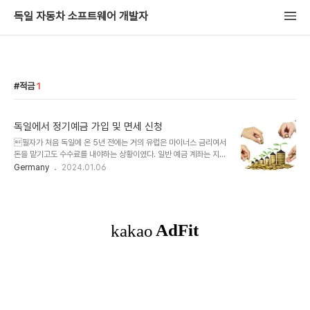
독일 자동차 소프트웨어 개발자
적금
1
독일에서 정기예금 가입 및 면세 신청
필자가 처음 독일에 온 5년 전에는 거의 유럽은 마이너스 금리여서
돈을 맡기고도 수수료를 내야하는 상황이였다. 일반 예금 계좌는 지금
도 특정 조건(예, commerzbank는 매월 700유로 이상 이체시)을
Germany
2024.01.06
만족하지 않으면 지금도 마찬가지이다. 그 당시 확인해보지는 않았지
만 정기예금의 금리도 거의 0이였을 것 같다. 지금은 독일에도 금리가
어느정도 인상되면서 목돈을 안정적으로 보관하기 위해서 정기예금에
투자할만한 것 같다. 아에 일반 예금계좌에 넣으면 0%이율이고 안타
깝게도 지금까지 그렇게 해왔다. 주식, 펀드, ETF등 다양한 투자처가
있지만 세금문제나 이런게 복잡해서 어제 commerzbank에 가서
상담한 후 정기예금(FESTGELD)이나 콜예금(Tagesgeld, 단기투
자 - https://gu..