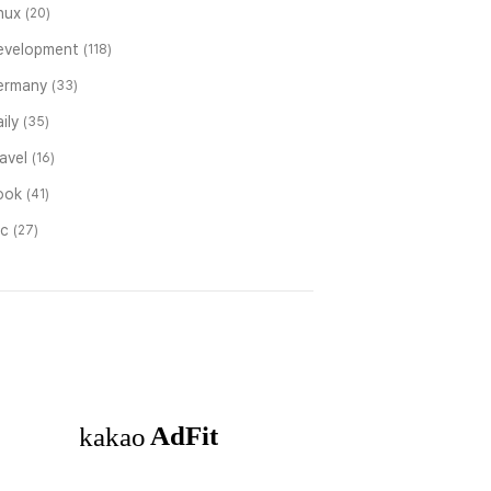
inux
(20)
evelopment
(118)
ermany
(33)
ily
(35)
ravel
(16)
ook
(41)
tc
(27)