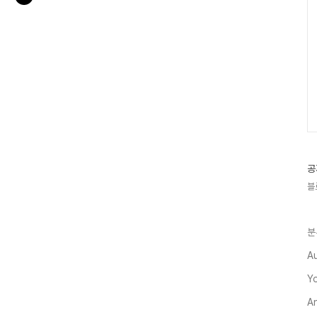
공
블
분
A
Y
A