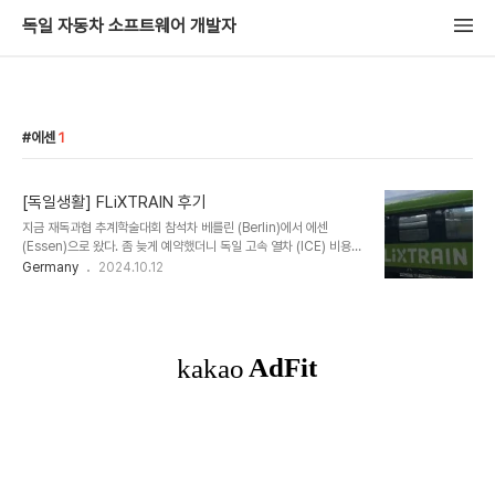
독일 자동차 소프트웨어 개발자
에센
1
[독일생활] FLiXTRAIN 후기
지금 재독과협 추계학술대회 참석차 베를린 (Berlin)에서 에센
(Essen)으로 왔다. 좀 늦게 예약했더니 독일 고속 열차 (ICE) 비용이
비싸서 알아보던 중 FLiX에서 운영하는 FLiXTRAIN가 있다는 것
Germany
2024.10.12
을 알고 보니 그 당시 비용이 절반 가량 저렴 (29.99유로 + 넓은 좌석
예약 비용 6.49유로)해서 속는셈 치고 예약했다. FLiX Bus는 저렴
하게 여러 도시를 오가는 것으로 유명했고 가끔 연착등이 있지만 독일
ICE도 이에 대해서는 별차이가 없어서 Berlin -> Essen 구간은 처
음으로 타보게 되었다. 열차는 지연없이 베를린에서 탔고 도착시간도
거의 정확하게 4시간정도 걸린다고 한 것을 지켰다. ICE를 탔을 때와
의 시간차이도 크게 없어서 저렴한 비용으로 여행을 하는 분들에게는..