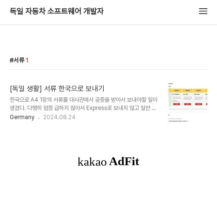
독일 자동차 소프트웨어 개발자
서류
1
[독일 생활] 서류 한국으로 보내기
한국으로 A4 1장의 서류를 대사관에서 공증을 받아서 보내야할 일이
생겼다. 다행히 엄청 급하지 않아서 Express로 보내지 않고 일반 국
제 우편을 DHL을 통해서 보냈고 이 과정과 금액에 대해서 간단히 적
Germany
2024.08.24
어보고자 한다. DHL, Fedex, UPS 등의 옵션이 있고 2-3일 내로
가는 Express는 훨씬 더 금액이 비싸다. DHL 기준으로 Express와
일반 우편 가격은 아래와 같다. 요금은 일반으로 보내면 11.99 유로
+ 배송추적 4유로 해서 총 15.99 유로 결제하고 이용할 수 있고 2-3
일 내로 가는 Express는 66유로이다. USP나 Fedex 요금도 알아
봤는데 이보다 더 비쌌다. 실제로 15.99유로 결제하고 일반으로 보냈
을 때 7월 23일에 DHL 지점에 택배를 가져다 주었고..