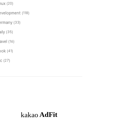
inux
(20)
evelopment
(118)
ermany
(33)
ily
(35)
ravel
(16)
ook
(41)
tc
(27)