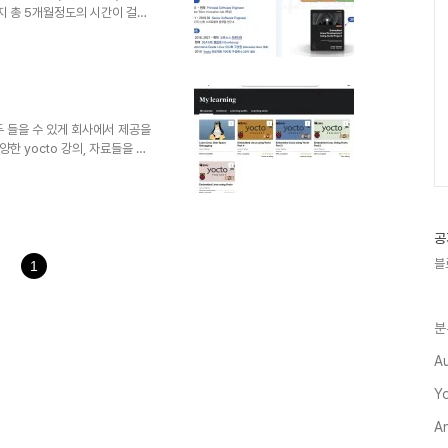
지 총 5개월정도의 시간이 걸렸
데, 지인이 소개시켜줘서 진행하
에서 준 가이드대로 열심히 만들어
거기에 강의 자료를 100장 이상
에 리터칭을 해서 훨씬 보기 좋
정 5월 초 ~ 6월 중순: 발표
 9월: 녹..
 를 모두 들을 수 있게 회사에서 제공을
다양한 yocto 강의, 자료들을 수
강의 4파트로 되어 있는 것을 모
던 강의들인데 대부분 아는 내용
 끝내지는 않았다. 전반적으로 많
Yocto에 대한 이해를 할 수
공
릴리스 된 것을 기준으로 진행이 됬고
블
1
분
A
Y
A