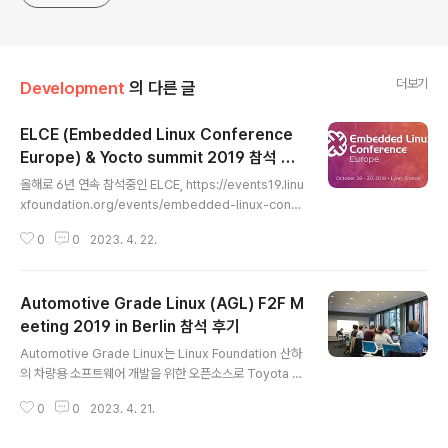
더보기
Development
의 다른 글
ELCE (Embedded Linux Conference
Europe) & Yocto summit 2019 참석 후
글 내용
기
올해로 6년 연속 참석중인 ELCE, https://events19.linu
xfoundation.org/events/embedded-linux-confe
rence-europe-2019/는 올해 프랑스 리옹에서 10월 2
0
0
2023. 4. 22.
8일 ~ 30일 3일간 열렸고 이후 이틀간 Yocto Summit
이 같은 장소에서 개최되었다. 작년까지는 한국에서 유럽
으로 왔지만 올해부터는 베를린에 살아서 같은 시차에 짧
Automotive Grade Linux (AGL) F2F M
은 비행시간으로 덜 피곤했다. ELCE (Embedded Linux
Conference Europe) Embedded Linux Conferen
eeting 2019 in Berlin 참석 후기
글 내용
ce 로 가장 큰 오픈소스 컨퍼런스 중에 하나이고 Linux F
Automotive Grade Linux는 Linux Foundation 산하
oundation에서 주관한다. Keynote에 거의 항상 토발즈
의 차량용 소프트웨어 개발을 위한 오픈소스로 Toyota 를
가 와서 커널 관련 이야기를 해주고 세션이 한시간 당..
비롯한 일본 OEM, Tier 1 중심의 커뮤니티가 형성되어 있
0
0
2023. 4. 21.
고, Code first를 외치며 코드를 생산해내고 있다. 독일 베
를린 필자 회사 근처인 Volkswagen 소프트웨어 개발 자