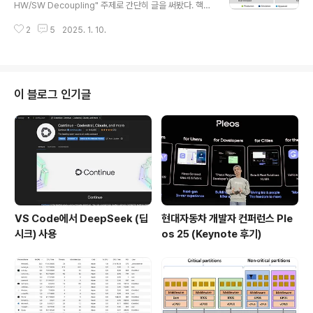
울), 전기차 충전 시간, 화재 위험성 등이 원인으로 지목받
HW/SW Decoupling" 주제로 간단히 글을 써봤다. 핵심
고 있지만 점차 기술이 발전함에 따라 많이 개선되어 가고
은 소프트웨어를 하드웨어와 분리해서 개발을 하는 환경을
있다. 여기서는 메르세데스 벤츠 전기차인 EQ 시리즈에 대
2
5
2025. 1. 10.
구현해서 빠르게 개발을 하면서 테스팅 하는 것이다.배경
해 적어보고자 한다. 전기차 시장이 급성장하기 시..
점점 차량용 소프트웨어의 복잡도와 크기가 커져가면서 통
합과 테스트가 점점 더 어려워지고 있다. 더불어 많은 ECU
가 작은 개수의 고성능 ECU 통합되면서 하드웨어의 Cost
가 비싸져서 많은 하드웨어를 가지고 개발하기도 큰 부담
이 블로그 인기글
이 있다. 초기 보드 Bringup의 시간도 많이 들어 빠른 릴
리스와 개발을 요구하는 요즘과 같은 경쟁 시대에 그동안
기능 개발을 놓기도 어려운 상황이다. 그렇기 때문에 Virtu
al ECU (vECU)가 점점 각광을 받고 있고 대부분 ..
VS Code에서 DeepSeek (딥
현대자동차 개발자 컨퍼런스 Ple
시크) 사용
os 25 (Keynote 후기)