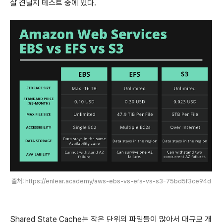
잘 견딜지 테스트 중에 있다.
출처: https://enlear.academy/aws-ebs-vs-efs-vs-s3-75bd5f3ce94d
Shared State Cache는 작은 단위의 파일들이 많아서 대규모 개