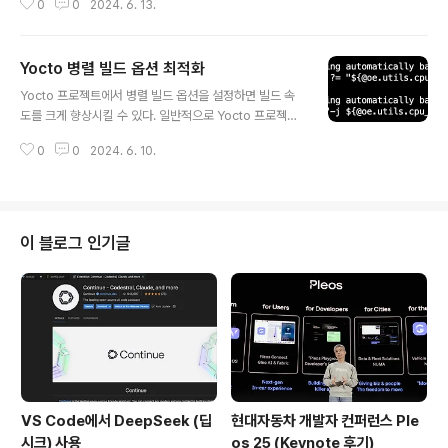
0
0
2024. 6. 13.
State Cache이다.PREMIRRORYocto 프로젝트에서 p
remirror는 빌드 속도를 향상시키기 위한 중요한 기능 중
하나다. premirror는 빌드 중 다운로드되는 소스 코드, 패
Yocto 병렬 빌드 옵션 최적화
치 파일, 그리고 기타 필요한 파일들을 저장하는 미러 서버
글 내용
를 설정하는 기능을 말한다. 이를 통해 네트워크 다운로드
Yocto 프로젝트에서 병렬 빌드 옵션을 설정하면 빌드 속
시간을 줄이고, 빌드 환경에 필요한 파일들을 신속하게 접
도를 크게 향상시킬 수 있다. 일반적으로 Yocto 프로젝트
근할 수 있다. premirror를 설정하면 Yocto 빌드 시스템
는 OpenEmbedded 빌드 시스템을 사용하며, 병렬 빌
이 소스 파일을 다운로드할 때 먼저 지정된 미러 서버를 확
0
0
2024. 6. 10.
드 옵션을 설정할 때 다음 두 가지 주요 변수를 설정해야 한
인한다. 만약 미러 서버에서 파일을 찾지 못하면..
다.BB_NUMBER_THREADS: BitBake가 병렬로 실행
할 수 있는 스레드의 수를 지정한다.PARALLEL_MAKE:
make가 병렬로 실행할 수 있는 작업의 수를 지정한다.이
변수의 기본 값은 빌드하는 호스트의 CPU 개수 값으로 m
이 블로그 인기글
eta/conf/bitbake.conf 파일에 설정 되어 있다. 작은 프
로젝트나 Yocto 프로젝트의 레퍼런스인 Poky를 빌드할
때 기본 옵션을 사용해도 크게 상관은 없지만 이 옵션들은
빌드 호스트 머신의 성능과 프로젝트에 맞게 커스..
VS Code에서 DeepSeek (딥
현대자동차 개발자 컨퍼런스 Ple
시크) 사용
os 25 (Keynote 후기)