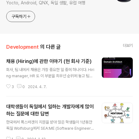
Yocto, Android, QNX, 독일 생활, 유럽 여행
구독하기
더보기
Development
의 다른 글
채용 (Hiring)에 관한 이야기 (현 회사 기준)
글 내용
회사, 팀 내에서 채용은 가장 중요한 일 중에 하나이다. Hiri
ng manager, HR 도 이 부분을 최우선 순위에 놓고 팀원
들도 함께 도와주기를 바라고 있다. 모두가 그렇게 인지하
3
0
2024. 4. 7.
면 좋겠지만 가끔은 팀원 입장에서 이 일은 시간 낭비나, 우
선 순위가 낮은 일로 치부되기도 한다. 피부로 와닿는 성과
가 나오지 않기 때문인 것 같기도 하다. 팀원으로써 채용에
대학생들이 독일에서 일하는 개발자에게 많이
참여하는 부분은 서류 Screening, 코딩 테스트 리뷰, 기
술 인터뷰이다. 일단 Management로부터 신규 FTE 승
하는 질문에 대한 답변
글 내용
인을 받고 나면 Hiring 프로세스가 시작된다. 그 시작은 J
한국에서 폭스바겐의 지원을 받아 많은 학생들이 1년동안
D (Job Description) 작성이다. Hiring manager (보
독일 Wolfsburg에서 SEA:ME (Software Engineerin
통 팀 매니저/Lead)가 리딩하고 Senior 개발자와 함께
g Automotive & Mobility Ecosystems) https://se
작성한다. JD에는 팀에서 ..