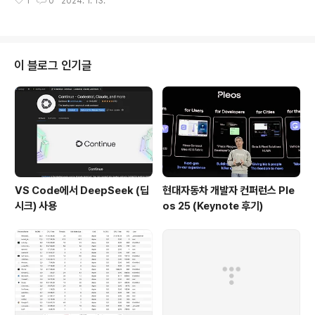
1
0
2024. 1. 13.
ame.space/ 프로그램에 참여하고 있다. SEA:ME 교육
프로그램에 대한 설명은 필자의 이전 글 ( https://www.y
octo.co.kr/161) 글을 읽어보기 바란다. 필자는 여기에 F
ollow (https://seame.space/about-us/)로 활동하
고 있으며 분기당 한번정도 Wolfsburg에 방문하고 있다.
이 블로그 인기글
이번에는 그 프로그램에 참여하고 있는 학생들 약 10명이
멘토링을 받으로 베를린에 오기로 했고, 공통된 사전 질문
을 여러개 받았다. 대학생들이 독일에서 일하는 차량..
VS Code에서 DeepSeek (딥
현대자동차 개발자 컨퍼런스 Ple
시크) 사용
os 25 (Keynote 후기)