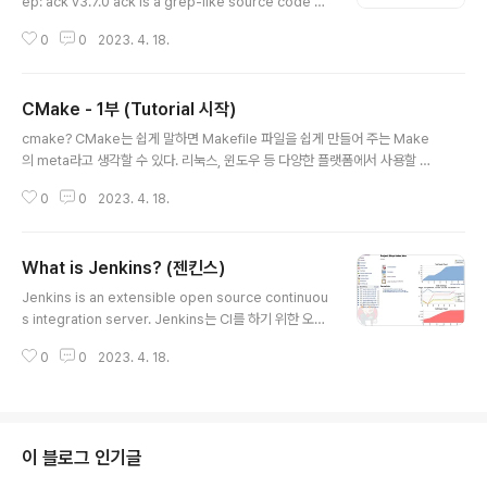
ep: ack v3.7.0 ack is a grep-like source code se
arch tool. The latest version of ack is v3.7.0, rel
0
0
2023. 4. 18.
eased 2023-02-25. Designed for programmer
s with large heterogeneous trees of source co
de, ack is written in portable Perl 5 and takes ad
CMake - 1부 (Tutorial 시작)
vantage of the power of Perl's regul beyondgre
글 내용
p.com ack is a tool like grep, optimized for prog
cmake? CMake는 쉽게 말하면 Makefile 파일을 쉽게 만들어 주는 Make
rammers. ack는 perl로 만들어져 있..
의 meta라고 생각할 수 있다. 리눅스, 윈도우 등 다양한 플랫폼에서 사용할 수
있으며 기존의 autotools 보다 훨씬 쉽게 사용할 수 있도록 만들어 졌다. 필자
0
0
2023. 4. 18.
가 webOS 개발 프로젝트에 참여 중인데, 가장 많이 쓰는 component 빌드
스크립트 중에 하나이다. 아래는 공식 사이트의 Tutorial(http://www.cmak
e.org/cmake-tutorial/)을 보고 필자가 이해한 대로 정리한 것이다. 이 글에
What is Jenkins? (젠킨스)
서는 Step 1에 대해서 정리하고 이후 Step 2 ~ 7 까지 정리하도록 한다. Ste
글 내용
p 1: Tutorial 시작 line 1, 2 의 필요한 cmake 최소 버전과 project 이름은
Jenkins is an extensible open source continuou
반..
s integration server. Jenkins는 CI를 하기 위한 오픈
소스 서버이다. 필자는, Repeated Job (meta-gir 관리
0
0
2023. 4. 18.
용) Auto scheduling (매일 자동 빌드) Gerrit Trigger
ing (Gerrit 소스 올린 것과 연동) 로 사용중에 있다. 설치
방법 0. 필요한 유틸리티 설치 (Java) 1. Apache tomca
t 설치 : http://tomcat.apache.org/ 에서 받아서 특정
디렉토리에 압출 풀기 2. 설치 디렉토리의 webapps 내
이 블로그 인기글
다운받은 jenkins.war 복사 : 압축 푼 디렉토리에 jenkin