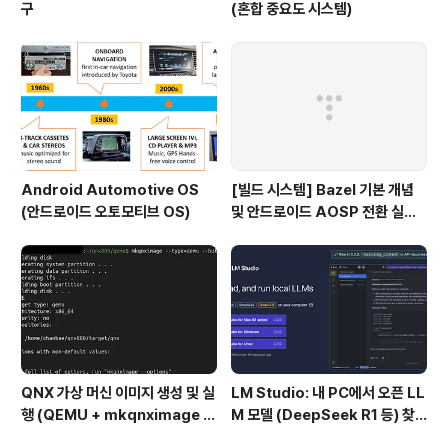
구
(혼합 중요도 시스템)
Android Automotive OS
[빌드 시스템] Bazel 기본 개념
(안드로이드 오토모티브 OS)
및 안드로이드 AOSP 전환 실패
이유
QNX 가상 머신 이미지 생성 및 실
LM Studio: 내 PC에서 오픈 LL
행 (QEMU + mkqnximage 활
M 모델 (DeepSeek R1 등) 찾
용법)
아서 실행까지 완벽 정복 가이드