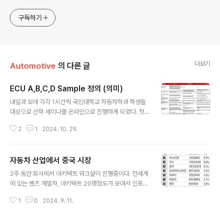
구독하기
더보기
Automotive
의 다른 글
ECU A,B,C,D Sample 정의 (의미)
글 내용
내일과 모레 각각 1시간씩 국민대학교 자동차학과 학생들
대상으로 산학 세미나를 온라인으로 진행하게 되었다. 첫
날 주제는 "SDV 시대의 ECU 통합 및 차량용 소프트웨어
2
1
2024. 10. 29.
개발"에 대하 내용이고 주로 전체 동향 및 SDV 에 대한 개
념을 이야기할 예정이다. 둘째날 주제는 "인포테인먼트 동
향, 시스템 개발 방법론 및 프로세스"에 대한 내용으로 인
자동차 산업에서 중국 시장
포테인먼트 역사와 현재 동향 그리고 소프트웨어 개발 방
글 내용
법 및 프로세스에 대한 내용으로 진행할 예정이다. 발표 자
2주 동안 회사에서 아키텍트 워크샾이 진행중이다. 전세계
료를 만들고 내용들을 정리하면서 개발을 할 때 ECU에서
에 있는 벤츠 개발자, 아키텍트 20명정도가 모여서 인포테
A,B,C,D 샘플, 그리고 각각 샘플 내에서도 C1, C2 등으로
인먼트 아키텍처를 논의하는 하고 있다. 중국에서도 여러
버그 수정 및 기능 개선에 따라 추가적으로 세분화 되기도
1
0
2024. 9. 11.
명이 와서 같이 논의하고 있고 점심을 같이 먹으면서 중국
한다. 이 글에서는 A,B,C,D 샘플이 어떤 의미와 기능을 가
시장의 상황에 대해서 많은 이야기를 나누었다. 중국은 벤
지고 있는지 ..