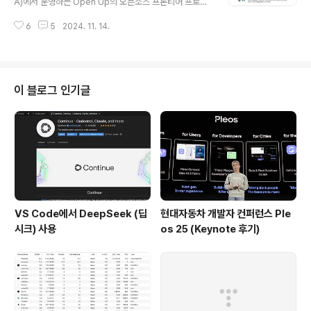
A)에서 운영하는 Open Up의 오픈소스 프론티어 프로그
가서 동료들과 이야기도 나눴고 역시나 워크샾 준비를 위
램에 오래전부터 참여하고 있다. 오픈소스 개발자 양성을
해 MBUX팀과 Vehicle HAL관련된 팀과 준비를 위해 여
6
5
2024. 11. 14.
장려하기 위해 오래전부터 지원하던 사업으로 아쉽게도 올
러번 미팅을 했다. 옆 팀 Head와 1시간 동안 1o1 미팅을
해를 끝으로 내년부터 프론티어 지원을 안하기로 결정했다
하면서 앞으로 진..
고 한다. 이 프로그램 덕분에 강제로 조금이나마 오픈소스
에 기여하기도 했고 개발 확산을 위한 블로그, 외부 강연,
멘토링, 컨퍼런스 참여를 할 수 있었다. 물론 이 프로그램이
이 블로그 인기글
없어진다고 해서 안하는 것은 아니지만 보고에 대한 강박
과 강제성이 없어져 많이 느슨해 질까 걱정이 된다. 올해의
외부 활동은 어느 정도 끝난 것 같아 정리하는 셈 치고 간단
히 글을 적어보고자 한다. 블로그 기고가 많이 있었고 LG
인화원 세미나, 컨퍼런스 발표 및 참..
VS Code에서 DeepSeek (딥
현대자동차 개발자 컨퍼런스 Ple
시크) 사용
os 25 (Keynote 후기)