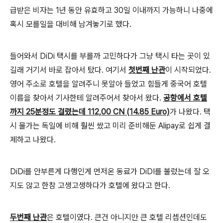
급받은 비자는 1년 동안 유효하고 30일 이내까지 가능하니 나중에
혹시 모를일을 대비해 남겨놓기로 했다.
들어와서 DiDi 택시를 부를까 고민하다가 그냥 택시 타는 곳이 있
길래 거기서 바로 잡아서 탔다. 여기서
첫번째 난관
이 시작되었다.
영어 주소로 호텔을 알려주니 못알아 들었고 힘들게 중국어 호텔
이름을 찾아서 기사한테 알려주어서 찾아서 왔다.
공항에서 호텔
까지 25분정도 걸렸는데 112,00 CN (14.85 Euro)
가 나왔다. 택
시 물가는 독일에 비해 훨씬 쌌고 미리 준비해둔 Alipay로 쉽게 결
제하고 나왔다.
DiDi를 안부른게 다행인게 먼저온 동료가 DiDI를 불렀는데 잘 오
지도 않고 한참 고생고생하다가 호텔에 왔다고 한다.
두번째 난관
은 호텔이였다. 큰건 아니지만 큰 호텔 리셉션인데도