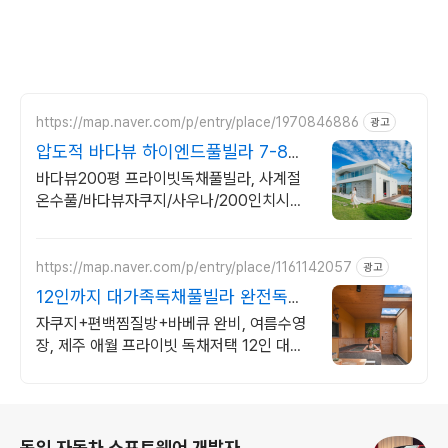
https://map.naver.com/p/entry/place/1970846886
광고
압도적 바다뷰 하이엔드풀빌라 7-8월
한정 수영장 포함
바다뷰200평 프라이빗독채풀빌라, 사계절
온수풀/바다뷰자쿠지/사우나/200인치시네
마 바다뷰 자쿠지 상시 무료, 7-8월 한정 수
영장포함, 핀란드식 사우나,200평정원
https://map.naver.com/p/entry/place/1161142057
광고
12인까지 대가족독채풀빌라 완전독채
프라이빗 가족저택
자쿠지+편백찜질방+바베큐 완비, 여름수영
장, 제주 애월 프라이빗 독채저택 12인 대가
족도 각자의 공간이 충분한 제주 애월 프라이
빗 독채 가족저택
로그 정보
독일 자동차 소프트웨어 개발자