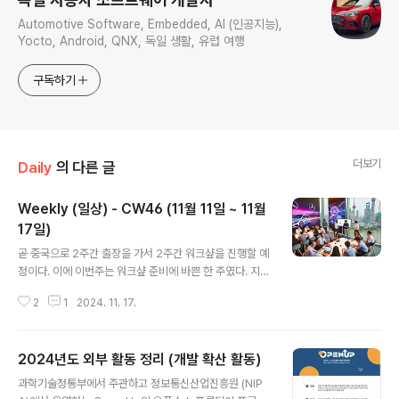
Automotive Software, Embedded, AI (인공지능),
Yocto, Android, QNX, 독일 생활, 유럽 여행
구독하기
더보기
Daily
의 다른 글
Weekly (일상) - CW46 (11월 11일 ~ 11월
17일)
글 내용
곧 중국으로 2주간 출장을 가서 2주간 워크샾을 진행할 예
정이다. 이에 이번주는 워크샾 준비에 바쁜 한 주였다. 지금
하고 있는 글로벌 활동이 내년 3월로 종료가 된다. 이후에
2
1
2024. 11. 17.
는 각 개발 팀이 더 붙어서 발전시킬 예정이지만 아직 어떻
게 될지 모르고 더 연장될 수 도 있다는 생각이 문뜩 들긴
했다. 아직 워크샾에서 진행할 테스트 벤치와 차 셋업이 완
2024년도 외부 활동 정리 (개발 확산 활동)
벽하기 되지 않아 살짝 불안하지만 그래도 일단 거기서 약
글 내용
간의 시간이 있으니 가서 해봐야겠다.업무금요일에 휴가를
과학기술정통부에서 주관하고 정보통신산업진흥원 (NIP
냈고 월요일부터 목요일까지 일을 했다. 이틀을 회사에 나