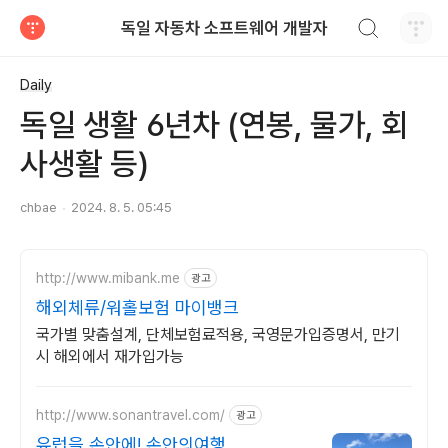
검색하기
독일 자동차 소프트웨어 개발자
티스토리
Daily
독일 생활 6년차 (연봉, 물가, 회
사생활 등)
chbae
2024. 8. 5. 05:45
http://www.mibank.me
광고
해외체류/워홀보험 마이뱅크
국가별 맞춤설계, 단체보험료적용, 국영문가입증명서, 만기
시 해외에서 재가입가능
http://www.sonantravel.com/
광고
유럽을 손안에! 손안의여행