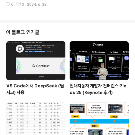
하지마자 10시에 회의를 잡아놨고 8월 말, 10월 말까지 각
0
0
2024. 6. 28.
예정이다. 짧지만 리프레시하고 다시 달려야할 것 같다.업
각의 마일스톤별로 어떻게 일을 할지 논의할 예정이다. 일
무최근 한 두달간 다시 원 팀으로 돌아와 빌드 시간 최적화,
단 개인적으로..
Gitlab CI 마이그레이션, CI/CD 인프라, 미국/중국 협업
건 등의 업무를 진행하고 있다. virtual ECU 도 여전히 매
주 미팅을 하고 있고, AWS와 QNX 등과도 지속적으로 미
이 블로그 인기글
팅을 하고 있는 중이다. Mixed Criticality 라는 주제로 위
와 같이 계속 이야기도 하고 있고 Zonal Architecture
이야기도 여전히 계속 진행중이다. 또한 큰 변경사항으로
인해 Baseline을 만드는 이야기도..
VS Code에서 DeepSeek (딥
현대자동차 개발자 컨퍼런스 Ple
시크) 사용
os 25 (Keynote 후기)