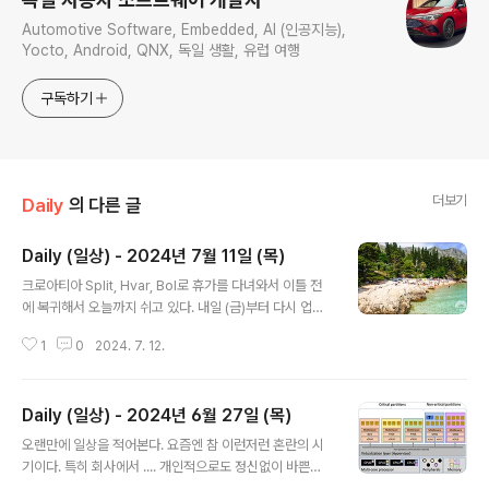
Automotive Software, Embedded, AI (인공지능),
Yocto, Android, QNX, 독일 생활, 유럽 여행
구독하기
더보기
Daily
의 다른 글
Daily (일상) - 2024년 7월 11일 (목)
글 내용
크로아티아 Split, Hvar, Bol로 휴가를 다녀와서 이틀 전
에 복귀해서 오늘까지 쉬고 있다. 내일 (금)부터 다시 업무
에 복귀한다. 금요일도 쉴 수 있었지만 그동안 밀려있던 이
1
0
2024. 7. 12.
메일, MS Teams 메시지 등을 처리하고 다음주 월요일부
터 깔끔하게 일을 시작하기 위해 주말 전에 복귀하기로 결
정했다. 여전히 피곤하지만 오늘 테니스를 치고 와서 약간
Daily (일상) - 2024년 6월 27일 (목)
살아난 느낌이다. 자기전 그리고 업무에 복귀하기 전에 이
글 내용
런저런 생각을 하면서 블로그를 적어보고 있다.업무휴가
오랜만에 일상을 적어본다. 요즘엔 참 이런저런 혼란의 시
직전 매니저와 팀원들과 MB.OS에서 IVI 부분을 어떻게 다
기이다. 특히 회사에서 .... 개인적으로도 정신없이 바쁜시
시 시작할까 고민을 했고 어느 정도 안이 나왔다. 내일 복귀
기이고 다행히 조만간 크로아티아로 1주일정도 여행을 갈