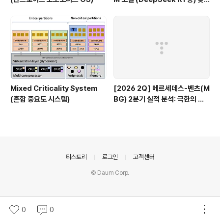
아서 실행까지 완벽 정복 가이드
Mixed Criticality System
[2026 2Q] 메르세데스-벤츠(M
(혼합 중요도 시스템)
BG) 2분기 실적 분석: 극한의 비
용 통제, 그리고 중국 시장의 그림
자
의안내
티스토리
로그인
고객센터
© Daum Corp.
0
0