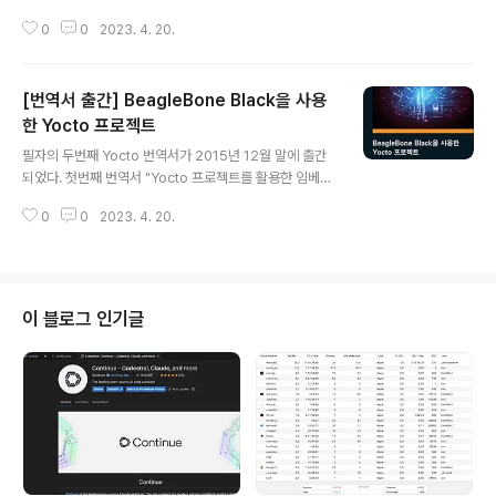
른 표현들_201309_1.0.pdf - iamroot.org kernel, xen, kvm, gcc, ai 스
0
0
2023. 4. 20.
터디 그룹 www.iamroot.org 표준 한국어를 사용합니다. 단순하고 명확한 표
현을 사용합니다. 최대한 쉬운 단어와 표현을 사용합니다. 문장을 단순하게 만
들어, 비문을 만들지 않도록 합니다. 같은 단어나 표현을 한 문장이나 한 페이지
[번역서 출간] BeagleBone Black을 사용
안에서 반복해서 사용하지 않습니다. 접속사나 유사한 어구를 남용하지 않습니
다 . 글을 작성하신 후에는 맞춤법 및 띄어쓰기를 검사합니다. 아래의 사이트에
한 Yocto 프로젝트
글 내용
들어가셔서 문장을 Copy & Paste 하시..
필자의 두번째 Yocto 번역서가 2015년 12월 말에 출간
되었다. 첫번째 번역서 "Yocto 프로젝트를 활용한 임베디
드 리눅스 개발"은 이론 중심의 설명이였다면, 이 책은 욕
0
0
2023. 4. 20.
토의 레퍼런스 보드인 비글본 블랙에서의 예제 중심서이
다. 세번째 Yocto 번역서(Cookbook)는 현재 번역중에
있고 올해 중순쯤(?) 출간될 것 같다. 네번째 번역서(주로 E
mbedded LInux 관련 내용)도 계획이 되어 있다. 올해 2
월에 Raspberry Pi Yocto 관련 책이 출간되니 이것도
이 블로그 인기글
검토해 볼 예정이다. 사실 Raspberry PI가 전세계적으로
제일 많이 사용하는 Reference 개발 보드이기 때문에 의
미있을 것 같다. 요약 이 책은 욕토(Yocto) 프로젝트를 사
용해 비글본 블랙(BeagleBone..